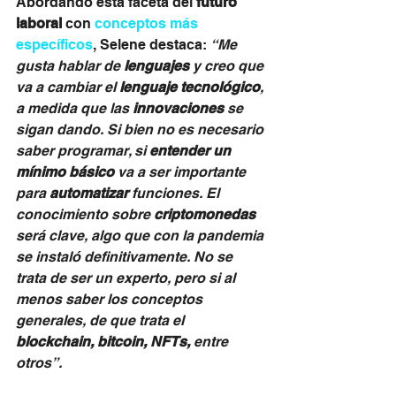
Abordando esta faceta del 
futuro 
laboral 
con 
conceptos más 
específicos
, Selene destaca: 
“Me 
gusta hablar de 
lenguajes
 y creo que 
va a cambiar el 
lenguaje tecnológico
, 
a medida que las 
innovaciones
 se 
sigan dando. Si bien no es necesario 
saber programar, si 
entender un 
mínimo básico 
va a ser importante 
para 
automatizar 
funciones. El 
conocimiento sobre 
criptomonedas
será clave, algo que con la pandemia 
se instaló definitivamente. No se 
trata de ser un experto, pero si al 
menos saber los conceptos 
generales, de que trata el 
blockchain, bitcoin, NFTs,
 entre 
otros”.
Sin embargo, lo técnico no es todo, 